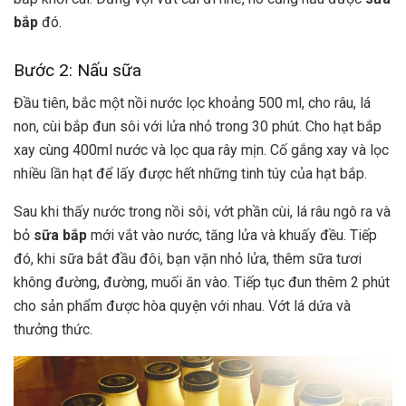
bắp
đó.
Bước 2: Nấu sữa
Đầu tiên, bắc một nồi nước lọc khoảng 500 ml, cho râu, lá
non, cùi bắp đun sôi với lửa nhỏ trong 30 phút. Cho hạt bắp
xay cùng 400ml nước và lọc qua rây mịn. Cố gắng xay và lọc
nhiều lần hạt để lấy được hết những tinh túy của hạt bắp.
Sau khi thấy nước trong nồi sôi, vớt phần cùi, lá râu ngô ra và
bỏ
sữa bắp
mới vắt vào nước, tăng lửa và khuấy đều. Tiếp
đó, khi sữa bắt đầu đôi, bạn vặn nhỏ lửa, thêm sữa tươi
không đường, đường, muối ăn vào. Tiếp tục đun thêm 2 phút
cho sản phẩm được hòa quyện với nhau. Vớt lá dứa và
thưởng thức.