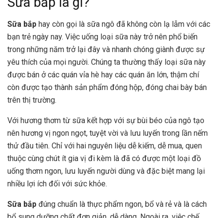
Sữa bắp là gì?
Sữa bắp
hay còn gọi là sữa ngô đã không còn lạ lẫm với các
bạn trẻ ngày nay. Việc uống loại sữa này trở nên phổ biến
trong những năm trở lại đây và nhanh chóng giành được sự
yêu thích của mọi người. Chúng ta thường thấy loại sữa này
được bán ở các quán vỉa hè hay các quán ăn lớn, thậm chí
còn được tạo thành sản phẩm đóng hộp, đóng chai bày bán
trên thị trường.
Với hương thơm từ sữa kết hợp với sự bùi béo của ngô tạo
nên hương vị ngon ngọt, tuyệt vời và lưu luyến trong lần nếm
thử đầu tiên. Chỉ với hai nguyên liệu dễ kiếm, dễ mua, quen
thuộc cùng chút ít gia vị đi kèm là đã có được một loại đồ
uống thơm ngon, lưu luyến người dùng và đặc biệt mang lại
nhiều lợi ích đối với sức khỏe.
Sữa bắp
đúng chuẩn là thực phẩm ngon, bổ và rẻ và là cách
bổ sung dưỡng chất đơn giản, dễ dàng. Ngoài ra, việc chế