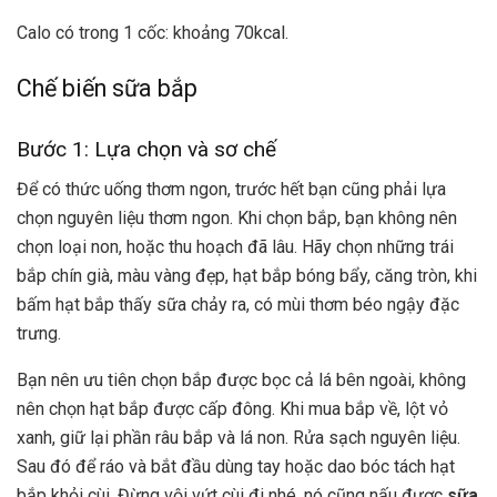
Calo có trong 1 cốc: khoảng 70kcal.
Chế biến sữa bắp
Bước 1: Lựa chọn và sơ chế
Để có thức uống thơm ngon, trước hết bạn cũng phải lựa
chọn nguyên liệu thơm ngon. Khi chọn bắp, bạn không nên
chọn loại non, hoặc thu hoạch đã lâu. Hãy chọn những trái
bắp chín già, màu vàng đẹp, hạt bắp bóng bẩy, căng tròn, khi
bấm hạt bắp thấy sữa chảy ra, có mùi thơm béo ngậy đặc
trưng.
Bạn nên ưu tiên chọn bắp được bọc cả lá bên ngoài, không
nên chọn hạt bắp được cấp đông. Khi mua bắp về, lột vỏ
xanh, giữ lại phần râu bắp và lá non. Rửa sạch nguyên liệu.
Sau đó để ráo và bắt đầu dùng tay hoặc dao bóc tách hạt
bắp khỏi cùi. Đừng vội vứt cùi đi nhé, nó cũng nấu được
sữa