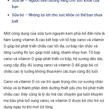
Sữa dê – Nguồn dinh dưỡng vàng cho sức khỏe của
bạn
Sữa bò – Những lợi ích cho sức khỏe có thể bạn chưa
biết
Một công dụng của sữa tươi nguyên kem phải kể đến nữa là
hàm lượng vitamin A cao kết hợp với tổ hợp canxi và vitamin
D giúp bé phát triển chiều cao tối đa, cơ bắp rắn chắc và
tăng cường thị lực giúp mắt sáng, nhanh nhạy hơn. Tổ hợp
canxi và vitamin D giúp phát triển cơ bắp, hệ xương dẻo dai,
cung cấp đầy đủ lượng canxi và vitamin D để giúp bé có
chiều cao lý tưởng không thua kém các bạn cùng độ tuổi.
Canxi và vitamin D có vai trò quan trọng cho cơ-xương chắc
khỏe và là thành phần dinh dưỡng thiết yếu cho trẻ phát triển
chiều cao. Đây cũng là lý do mà các chuyên gia luôn khuyên
mẹ bầu phải bổ sung canxi, và vitamin D được kê cho trẻ sử
dụng ngay từ khi mới lọt lòng.