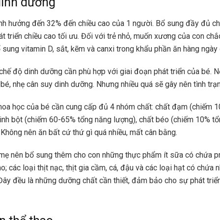
dinh dưỡng
nh hưởng đến 32% đến chiều cao của 1 người. Bổ sung đầy đủ ch
át triển chiều cao tối ưu. Đối với trẻ nhỏ, muốn xương của con ch
sung vitamin D, sắt, kẽm và canxi trong khẩu phần ăn hàng ngày 
chế độ dinh dưỡng cần phù hợp với giai đoạn phát triển của bé. N
p bé, nhẹ cân suy dinh dưỡng. Nhưng nhiều quá sẽ gây nên tình trạ
hoa học của bé cần cung cấp đủ 4 nhóm chất: chất đạm (chiếm 
tinh bột (chiếm 60-65% tổng năng lượng), chất béo (chiếm 10% t
. Không nên ăn bất cứ thứ gì quá nhiều, mất cân bằng.
 mẹ nên bổ sung thêm cho con những thực phẩm ít sữa có chứa pro
; các loại thịt nạc, thịt gia cầm, cá, đậu và các loại hạt có chứa 
 Đây đều là những dưỡng chất cần thiết, đảm bảo cho sự phát triể