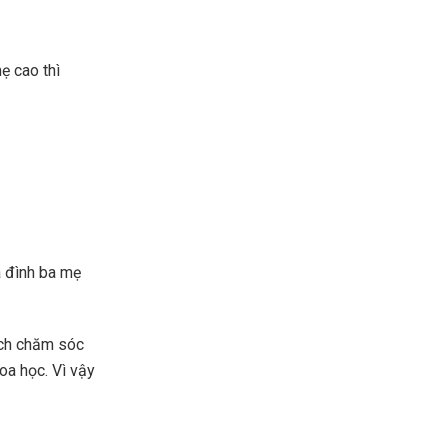
ẹ cao thì
a đình ba mẹ
ách chăm sóc
oa học. Vì vậy