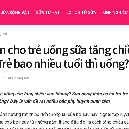
SỮA ĐỘNG VẬT
SỮA TỪ HẠT
LỢI ÍCH TỪ SỮA
KINH NGHIỆM
g vật
n cho trẻ uống sữa tăng ch
Trẻ bao nhiều tuổi thì uống?
3
in
Sữa động vật
ẻ uống sữa tăng chiều cao không? Sữa công thức có hỗ trợ trẻ 
ông? Đây là vấn đề rất nhiều bậc phụ huynh quan tâm
.
 ảnh hưởng rất nhiều đến tương lai của bé sau này. Ngoài tập luy
ữa cho bé ngay từ những năm tháng đầu đời là cách tăng chiều ca