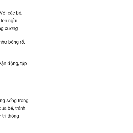
Với các bé,
lên ngồi
ống xương.
như bóng rổ,
 vận động, tập
ờng sống trong
ủa bé, tránh
 trí thông