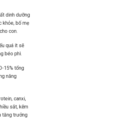
ất dinh dưỡng
ắc khỏe, bố mẹ
cho con.
ếu quá ít sẽ
ng béo phì.
10-15% tổng
ổng năng
tein, canxi,
nhiều sắt, kẽm
n tăng trưởng