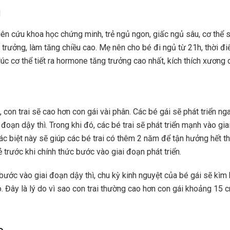
ủ
iên cứu khoa học chứng minh, trẻ ngủ ngon, giấc ngủ sâu, cơ thể s
trưởng, làm tăng chiều cao. Mẹ nên cho bé đi ngủ từ 21h, thời đ
lúc cơ thể tiết ra hormone tăng trưởng cao nhất, kích thích xương 
con trai sẽ cao hơn con gái vài phân. Các bé gái sẽ phát triển ng
đoạn dậy thì. Trong khi đó, các bé trai sẽ phát triển mạnh vào gi
ác biệt này sẽ giúp các bé trai có thêm 2 năm để tận hưởng hết th
 trước khi chính thức bước vào giai đoạn phát triển.
bước vào giai đoạn dậy thì, chu kỳ kinh nguyệt của bé gái sẽ kìm
o. Đây là lý do vì sao con trai thường cao hơn con gái khoảng 15 