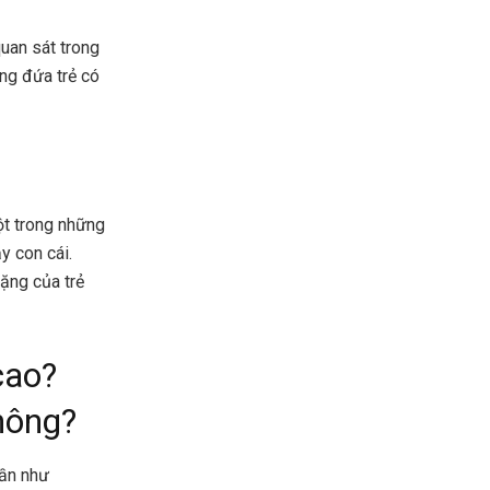
uan sát trong
ững đứa trẻ có
t trong những
y con cái.
nặng của trẻ
cao?
hông?
hần như