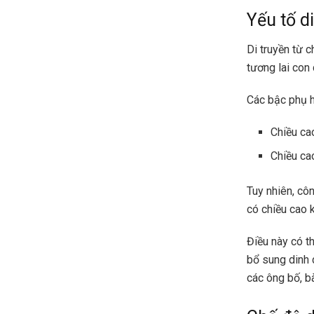
Yếu tố d
Di truyền từ 
tương lai con
Các bậc phụ h
Chiều cao
Chiều ca
Tuy nhiên, cô
có chiều cao 
Điều này có t
bổ sung dinh 
các ông bố, b