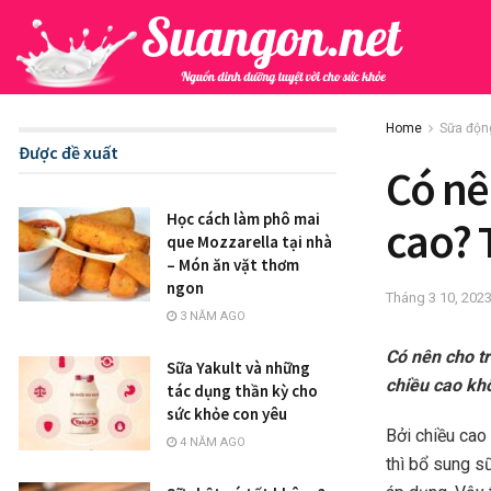
Home
Sữa độn
Được đề xuất
Có nê
Học cách làm phô mai
cao? 
que Mozzarella tại nhà
– Món ăn vặt thơm
ngon
Tháng 3 10, 202
3 NĂM AGO
Có nên cho tr
Sữa Yakult và những
chiều cao kh
tác dụng thần kỳ cho
sức khỏe con yêu
Bởi chiều cao
4 NĂM AGO
thì bổ sung s