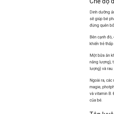
Chế độ 
Dinh dưỡng ả
sẽ giúp bé ph
đừng quên bổ 
Bên cạnh đó, 
khiến trẻ thấ
Một bữa ăn k
năng lượng), 
lượng) và rau
Ngoài ra, các
magie, photpho
và vitamin B.
của bé.