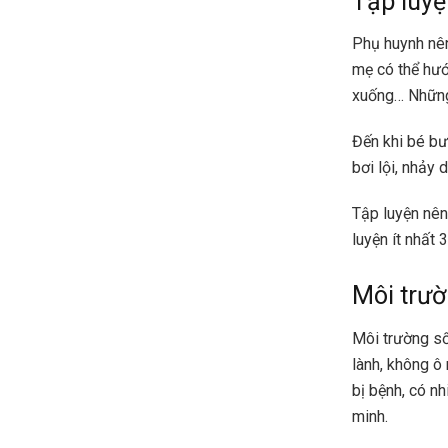
Tập luyệ
Phụ huynh nên
mẹ có thể hướ
xuống… Những 
Đến khi bé bư
bơi lội, nhảy 
Tập luyện nên
luyện ít nhất 
Môi trư
Môi trường số
lành, không ô
bị bệnh, có nh
minh.