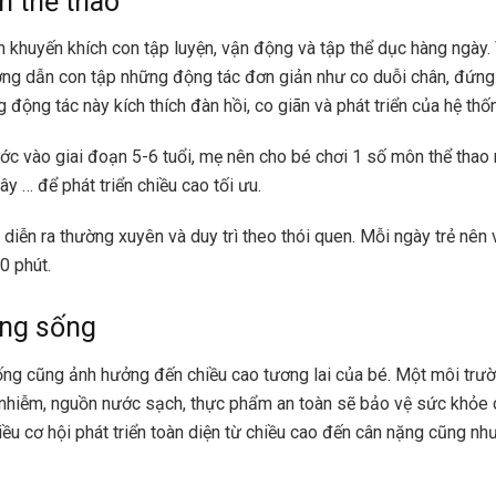
n thể thao
 khuyến khích con tập luyện, vận động và tập thể dục hàng ngày. 
ng dẫn con tập những động tác đơn giản như co duỗi chân, đứng 
động tác này kích thích đàn hồi, co giãn và phát triển của hệ th
ớc vào giai đoạn 5-6 tuổi, mẹ nên cho bé chơi 1 số môn thể thao 
dây … để phát triển chiều cao tối ưu.
 diễn ra thường xuyên và duy trì theo thói quen. Mỗi ngày trẻ nên
30 phút.
ờng sống
ng cũng ảnh hưởng đến chiều cao tương lai của bé. Một môi trư
 nhiễm, nguồn nước sạch, thực phẩm an toàn sẽ bảo vệ sức khỏe c
iều cơ hội phát triển toàn diện từ chiều cao đến cân nặng cũng như