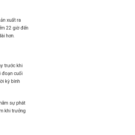
ản xuất ra
iểm 22 giờ đến
dài hơn.
ay trước khi
ai đoạn cuối
ời kỳ bình
 hãm sự phát
cm khi trưởng