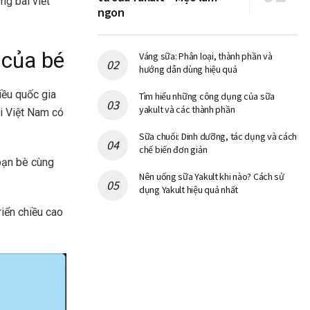
ng bài viết
ngon
 của bé
Váng sữa: Phân loại, thành phần và
hướng dẫn dùng hiệu quả
iều quốc gia
Tìm hiểu những công dụng của sữa
yakult và các thành phần
ại Việt Nam có
Sữa chuối: Dinh dưỡng, tác dụng và cách
chế biến đơn giản
bạn bè cùng
Nên uống sữa Yakult khi nào? Cách sử
dụng Yakult hiệu quả nhất
riển chiều cao