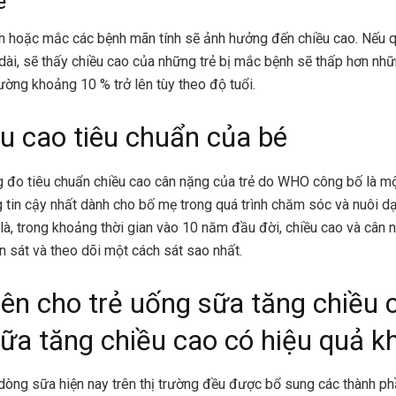
e
h hoặc mắc các bệnh mãn tính sẽ ảnh hưởng đến chiều cao. Nếu q
 dài, sẽ thấy chiều cao của những trẻ bị mắc bệnh sẽ thấp hơn nh
hường khoảng 10 % trở lên tùy theo độ tuổi.
ều cao tiêu chuẩn của bé
g đo tiêu chuẩn
chiều cao cân nặng của trẻ
do WHO công bố là mộ
g tin cậy nhất dành cho bố mẹ trong quá trình chăm sóc và nuôi dạ
 là, trong khoảng thời gian vào 10 năm đầu đời, chiều cao và cân 
 sát và theo dõi một cách sát sao nhất.
nên cho trẻ uống sữa tăng chiều 
ữa tăng chiều cao có hiệu quả k
dòng sữa hiện nay trên thị trường đều được bổ sung các thành p