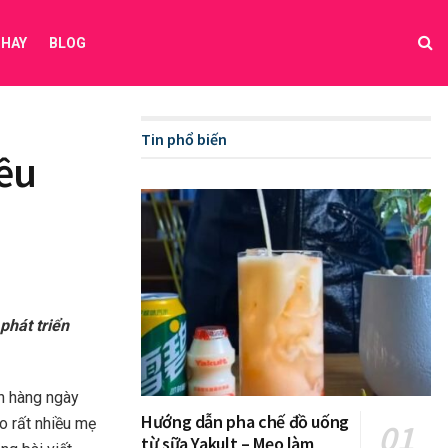
 HAY
BLOG
Tin phổ biến
iều
phát triển
ện hàng ngày
Hướng dẫn pha chế đồ uống
o rất nhiều mẹ
từ sữa Yakult – Mẹo làm