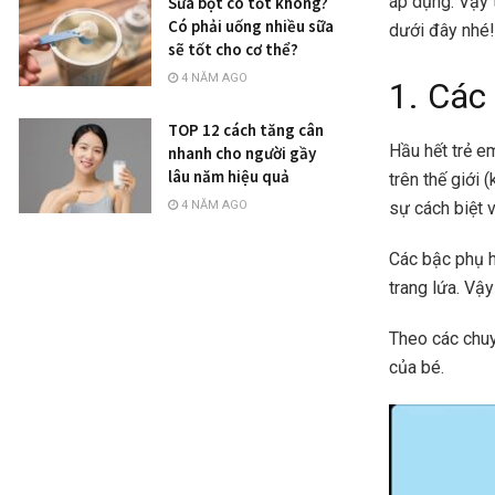
áp dụng. Vậy 
Sữa bột có tốt không?
Có phải uống nhiều sữa
dưới đây nhé!
sẽ tốt cho cơ thể?
4 NĂM AGO
1. Các
TOP 12 cách tăng cân
Hầu hết trẻ e
nhanh cho người gầy
lâu năm hiệu quả
trên thế giới 
4 NĂM AGO
sự cách biệt 
Các bậc phụ 
trang lứa. Vậ
Theo các chuy
của bé.