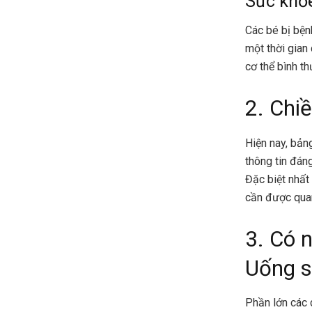
Sức khỏ
Các bé bị bện
một thời gian
cơ thể bình t
2. Chi
Hiện nay, bản
thông tin đán
Đặc biệt nhất
cần được quan
3. Có 
Uống s
Phần lớn các 