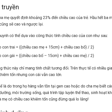
i truyền
cha mẹ quyết định khoảng 23% đến chiều cao của trẻ. Hầu hết ba m
 cũng sẽ cao và ngược lại.
uynh có thể dựa vào công thức tính chiều cao của con như sau:
 con trai = ((chiều cao mẹ + 15cm) + chiều cao bố) / 2)
o con gái = ((chiều cao bố – 15cm) + chiều cao mẹ) / 2)
ng thức này chỉ mang tính chất tương đối. Trên thực tế có nhiều gi
khiêm tốn nhưng con cái vẫn cao lớn.
hể là do trong họ hàng vẫn tồn tại gen cao hoặc do cha mẹ biết c
dưỡng, môi trường sống, quá trình tập luyện thể thao, sinh hoạt kh
à mẹ có chiều cao khiêm tốn cũng đừng quá lo lắng!