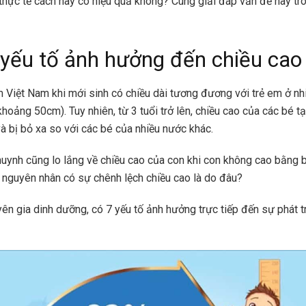
thực tế cách này có hiệu quả không? Cùng giải đáp vấn đề này tro
 yếu tố ảnh hưởng đến chiều cao
m Việt Nam khi mới sinh có chiều dài tương đương với trẻ em ở nh
(khoảng 50cm). Tuy nhiên, từ 3 tuổi trở lên, chiều cao của các bé t
và bị bỏ xa so với các bé của nhiều nước khác.
hu
yn
h cũng lo lắng về chiều cao của con khi con không cao bằng 
y nguyên nhân có sự chênh lệch chiều cao là do đâu?
ên gia dinh dưỡng, có 7 yếu tố ảnh hưởng trực tiếp đến sự phát t