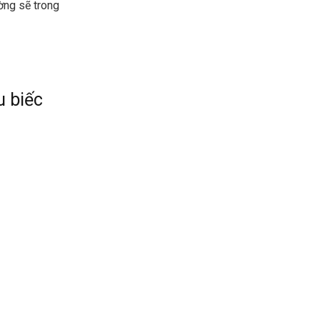
ờng sẽ trong
u biếc