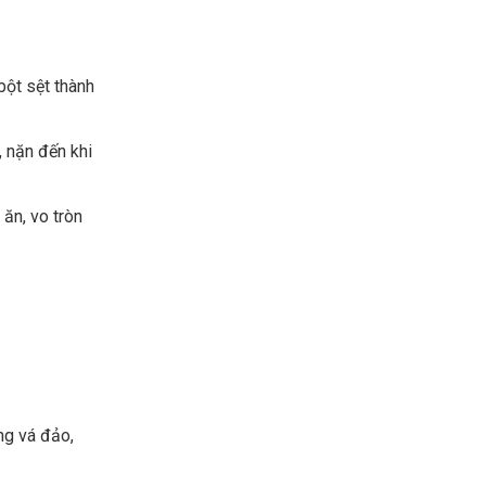
bột sệt thành
, nặn đến khi
 ăn, vo tròn
ng vá đảo,