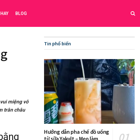
 HAY
BLOG
Tin phổ biến
ng
 vui miệng vô
m trân châu
Hướng dẫn pha chế đồ uống
 bằng
từ sữa Yakult – Mẹo làm