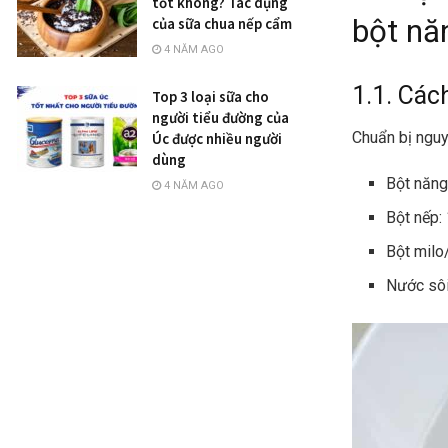
tốt không? Tác dụng
bột nă
của sữa chua nếp cẩm
4 NĂM AGO
1.1. Các
Top 3 loại sữa cho
người tiểu đường của
Chuẩn bị nguy
Úc được nhiều người
dùng
Bột năng
4 NĂM AGO
Bột nếp:
Bột milo
Nước sô