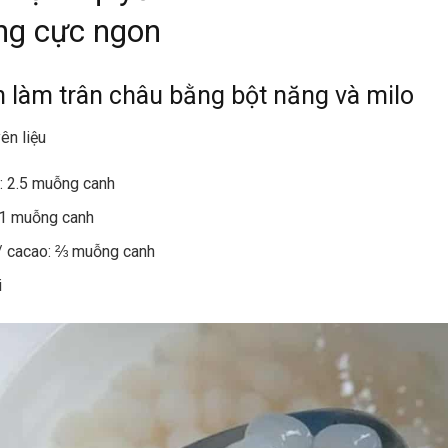
ng cực ngon
h làm trân châu bằng bột năng và milo
ên liệu
: 2.5 muỗng canh
 1 muỗng canh
/ cacao: ⅔ muỗng canh
i