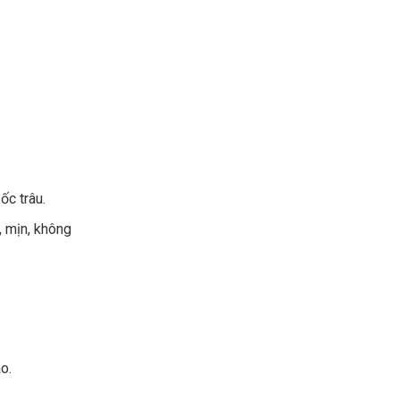
ốc trâu.
, mịn, không
ào.