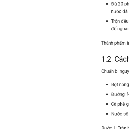
Đủ 20 ph
nước đá l
Trộn đều
để ngoài
Thành phẩm tr
1.2. Các
Chuẩn bị nguy
Bột năng
Đường: 
Cà phê g
Nước sôi
Bước 1: Trộn 