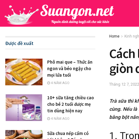
Home
Kinh ng
Được đề xuất
Cách 
Phô mai que – Thức ăn
giòn 
ngon và béo ngậy cho
mọi lứa tuổi
4 NĂM AGO
Tháng 12 7, 202
10+ sữa tăng chiều cao
Trà sữa thì k
cho bé 2 tuổi được mẹ
cùng. Nếu là
tin dùng hiện nay
bằng bột năng
4 NĂM AGO
1. Trọ
Sữa chua nếp cẩm có