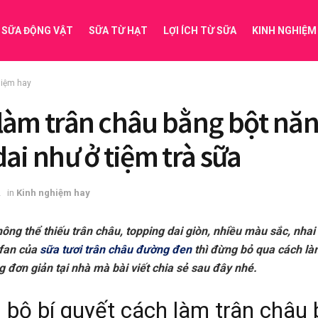
SỮA ĐỘNG VẬT
SỮA TỪ HẠT
LỢI ÍCH TỪ SỮA
KINH NGHIỆM
hiệm hay
làm trân châu bằng bột nă
dai như ở tiệm trà sữa
2
in
Kinh nghiệm hay
hông thể thiếu trân châu, topping dai giòn, nhiều màu sắc, nhai
 fan của
sữa tươi trân châu đường đen
thì đừng bỏ qua cách là
 đơn giản tại nhà mà bài viết chia sẻ sau đây nhé.
n bộ bí quyết cách làm trân châu