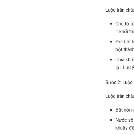
Luộc trân châ
Cho từ t
1 khối t
Đợi bột h
bột thàn
Chia khối
lại. Lưu
Bước 2: Luộc 
Luộc trân châ
Bắt nồi 
Nước sôi
khuấy đề