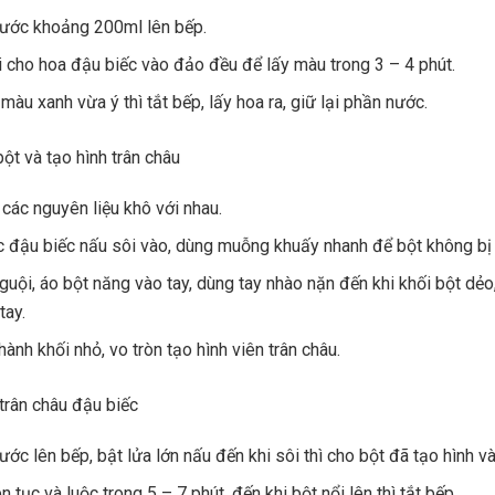
nước khoảng 200ml lên bếp.
 cho hoa đậu biếc vào đảo đều để lấy màu trong 3 – 4 phút.
màu xanh vừa ý thì tắt bếp, lấy hoa ra, giữ lại phần nước.
bột và tạo hình trân châu
 các nguyên liệu khô với nhau.
 đậu biếc nấu sôi vào, dùng muỗng khuấy nhanh để bột không bị 
nguội, áo bột năng vào tay, dùng tay nhào nặn đến khi khối bột dẻo
tay.
hành khối nhỏ, vo tròn tạo hình viên trân châu.
trân châu đậu biếc
ước lên bếp, bật lửa lớn nấu đến khi sôi thì cho bột đã tạo hình v
n tục và luộc trong 5 – 7 phút, đến khi bột nổi lên thì tắt bếp.