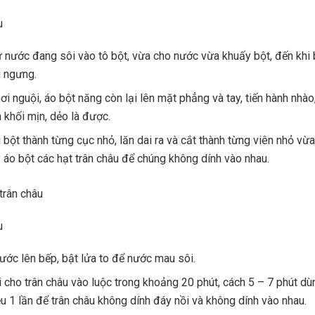
u
ừ nước đang sôi vào tô bột, vừa cho nước vừa khuấy bột, đến khi 
hì ngưng.
ơi nguội, áo bột năng còn lại lên mặt phẳng và tay, tiến hành nhào
h khối mịn, dẻo là được.
 bột thành từng cục nhỏ, lăn dai ra và cắt thành từng viên nhỏ vừa
 ý áo bột các hạt trân châu để chúng không dính vào nhau.
trân châu
u
nước lên bếp, bật lửa to để nước mau sôi.
 cho trân châu vào luộc trong khoảng 20 phút, cách 5 – 7 phút dù
u 1 lần để trân châu không dính đáy nồi và không dính vào nhau.