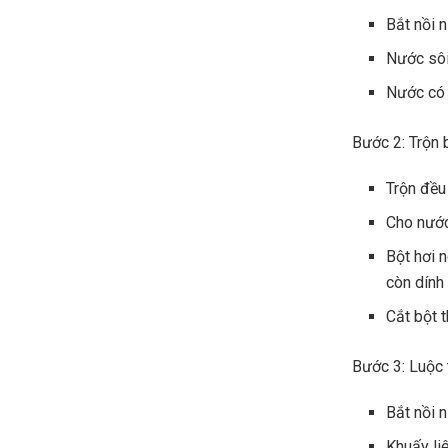
Bắt nồi 
Nước sôi
Nước có 
Bước 2: Trộn 
Trộn đều
Cho nước
Bột hơi 
còn dính 
Cắt bột t
Bước 3: Luộc 
Bắt nồi n
Khuấy liê