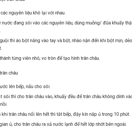
các nguyên liệu khô lại với nhau.
ừ nước đang sôi vào các nguyên liệu, dùng muỗng/ đũa khuấy thậ
.
nguội thì áo bột năng vào tay và bột, nhào nặn đến khi bột mịn, dẻ
t.
thành từng viên nhỏ, vo tròn để tạo hình trân châu.
trân châu
nước lên bếp, nấu cho sôi.
t sôi thì cho trân châu vào, khuấy đều để trân châu không dính và
 nồi.
khi trân châu nổi lên hết thì tắt bếp, đậy kín nắp ủ trong 10 phút.
gian ủ, cho trân châu ra xả nước lạnh để hết lớp nhớt bên ngoài.