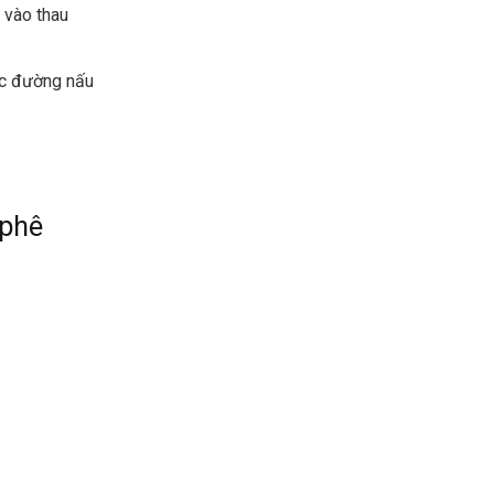
o vào thau
ớc đường nấu
 phê