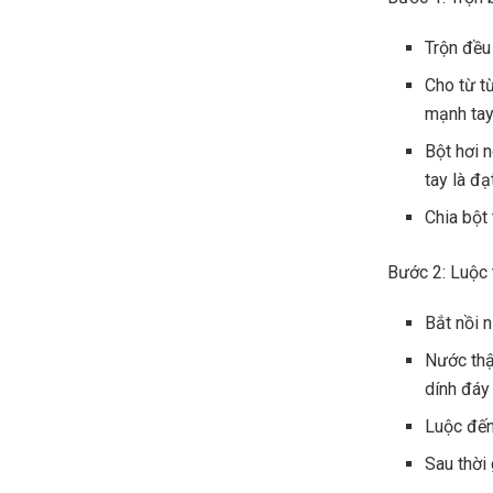
Trộn đều 
Cho từ t
mạnh tay
Bột hơi 
tay là đạ
Chia bột 
Bước 2: Luộc 
Bắt nồi 
Nước thậ
dính đáy
Luộc đến 
Sau thời 