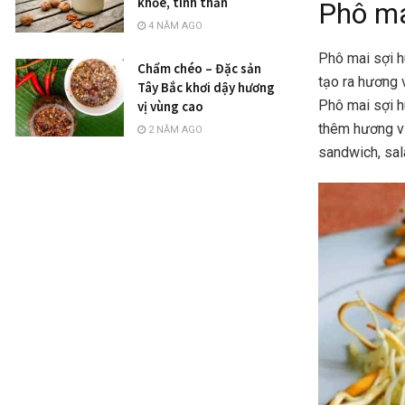
khỏe, tinh thần
Phô mai
4 NĂM AGO
Phô mai sợi h
Chẩm chéo – Đặc sản
tạo ra hương v
Tây Bắc khơi dậy hương
Phô mai sợi h
vị vùng cao
thêm hương vị
2 NĂM AGO
sandwich, sal