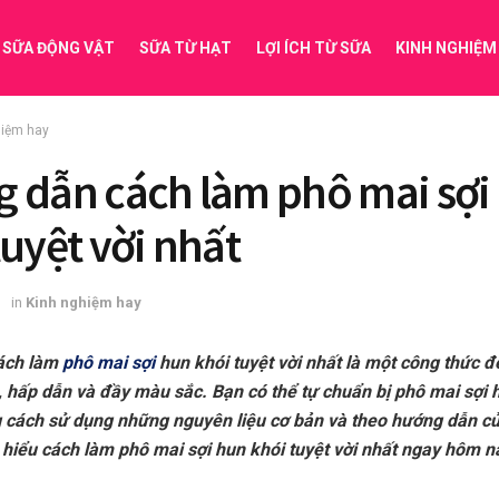
SỮA ĐỘNG VẬT
SỮA TỪ HẠT
LỢI ÍCH TỪ SỮA
KINH NGHIỆM
hiệm hay
 dẫn cách làm phô mai sợi
tuyệt vời nhất
3
in
Kinh nghiệm hay
ách làm
phô mai sợi
hun khói tuyệt vời nhất là một công thức đ
 hấp dẫn và đầy màu sắc. Bạn có thể tự chuẩn bị phô mai sợi h
g cách sử dụng những nguyên liệu cơ bản và theo hướng dẫn củ
hiểu cách làm phô mai sợi hun khói tuyệt vời nhất ngay hôm n