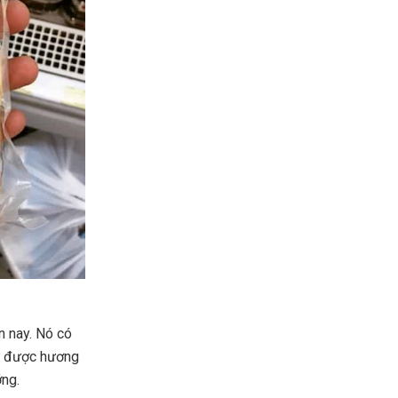
n nay. Nó có
iữ được hương
ỡng.