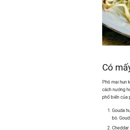
Có mấy
Phô mai hun k
cách nướng ho
phổ biến của 
Gouda hu
bò. Goud
Cheddar 