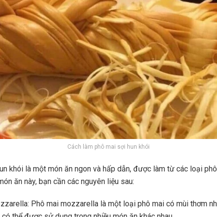
Cách làm phô mai sợi hun khói
un khói là một món ăn ngon và hấp dẫn, được làm từ các loại ph
món ăn này, bạn cần các nguyên liệu sau:
zarella: Phô mai mozzarella là một loại phô mai có mùi thơm nh
 có thể được sử dụng trong nhiều món ăn khác nhau.