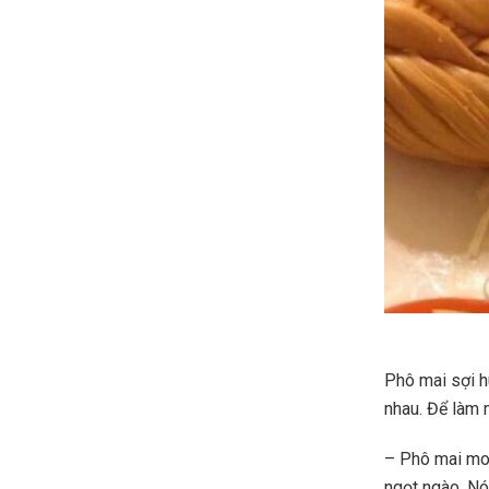
Phô mai sợi h
nhau. Để làm 
– Phô mai moz
ngọt ngào. Nó