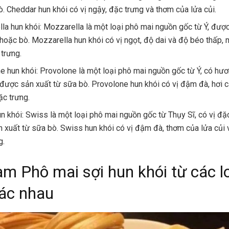
ò. Cheddar hun khói có vị ngậy, đặc trưng và thơm của lửa củi.
la hun khói: Mozzarella là một loại phô mai nguồn gốc từ Ý, đượ
 hoặc bò. Mozzarella hun khói có vị ngọt, độ dai và độ béo thấp,
 trưng.
e hun khói: Provolone là một loại phô mai nguồn gốc từ Ý, có hươ
 được sản xuất từ sữa bò. Provolone hun khói có vị đậm đà, hơi 
ặc trưng.
n khói: Swiss là một loại phô mai nguồn gốc từ Thụy Sĩ, có vị đặ
 xuất từ sữa bò. Swiss hun khói có vị đậm đà, thơm của lửa củi 
g.
àm Phô mai sợi hun khói từ các l
ác nhau