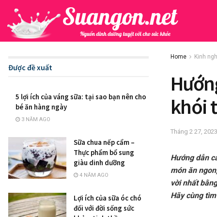
Home
Kinh ng
Được đề xuất
Hướng
5 lợi ích của váng sữa: tại sao bạn nên cho
khói 
bé ăn hàng ngày
3 NĂM AGO
Tháng 2 27, 202
Sữa chua nếp cẩm –
Thực phẩm bổ sung
Hướng dẫn c
giàu dinh dưỡng
món ăn ngon,
4 NĂM AGO
vời nhất bằn
Hãy cùng tìm 
Lợi ích của sữa óc chó
đối với đời sống sức