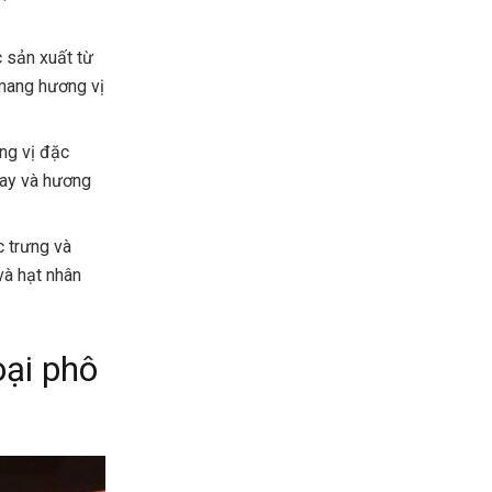
c sản xuất từ
 mang hương vị
ng vị đặc
cay và hương
c trưng và
và hạt nhân
oại phô