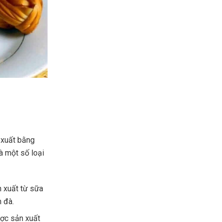
 xuất bằng
à một số loại
n xuất từ sữa
 đà.
ược sản xuất