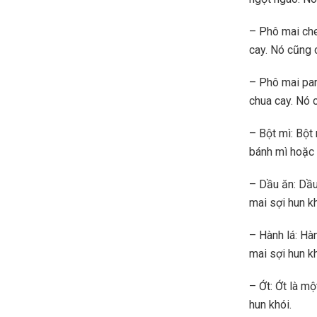
– Phô mai che
cay. Nó cũng 
– Phô mai par
chua cay. Nó 
– Bột mì: Bột
bánh mì hoặc 
– Dầu ăn: Dầu
mai sợi hun kh
– Hành lá: Hà
mai sợi hun kh
– Ớt: Ớt là m
hun khói.