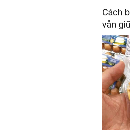
Cách b
vẫn gi