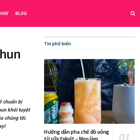
 HAY
BLOG
Tin phổ biến
 hun
ể chuẩn bị
un khói tuyệt
a chúng tôi.
ay!
Hướng dẫn pha chế đồ uống
từ sữa Yakult – Mẹo làm