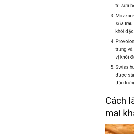
từ sữa b
Mozzarel
sữa trâu
khói đặc
Provolon
trưng và
vị khói đ
Swiss hu
được sản
đặc trưn
Cách l
mai kh