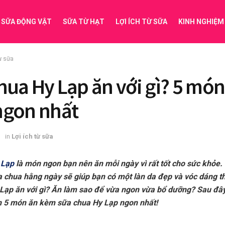
SỮA ĐỘNG VẬT
SỮA TỪ HẠT
LỢI ÍCH TỪ SỮA
KINH NGHIỆM
từ sữa
hua Hy Lạp ăn với gì? 5 món
ngon nhất
3
in
Lợi ích từ sữa
 Lạp
là món ngon bạn nên ăn mỗi ngày vì rất tốt cho sức khỏe. 
a chua hằng ngày sẽ giúp bạn có một làn da đẹp và vóc dáng t
Lạp ăn với gì? Ăn làm sao để vừa ngon vừa bổ dưỡng? Sau đây, 
n 5 món ăn kèm sữa chua Hy Lạp ngon nhất!