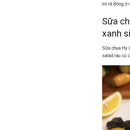
mì rã đông ở 
Sữa ch
xanh s
Sữa chua Hy L
salad rau củ 