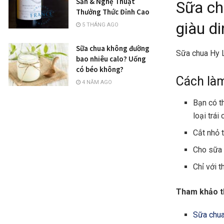
Sản & Nghệ Thuật
Sữa ch
Thưởng Thức Đỉnh Cao
giàu d
5 THÁNG AGO
Sữa chua không đường
Sữa chua Hy L
bao nhiêu calo? Uống
có béo không?
Cách là
4 NĂM AGO
Bạn có th
loại trái
Cắt nhỏ 
Cho sữa 
Chỉ với 
Tham khảo 
Sữa chua