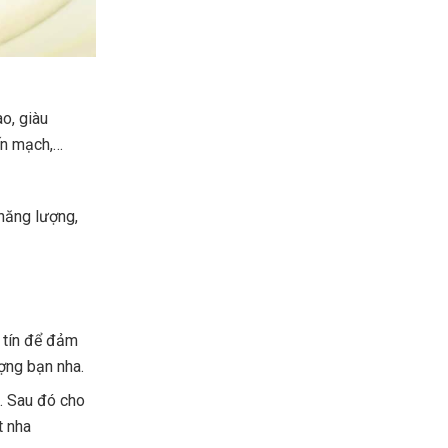
o, giàu
yến mạch,…
năng lượng,
 tín để đảm
ượng bạn nha.
. Sau đó cho
t nha