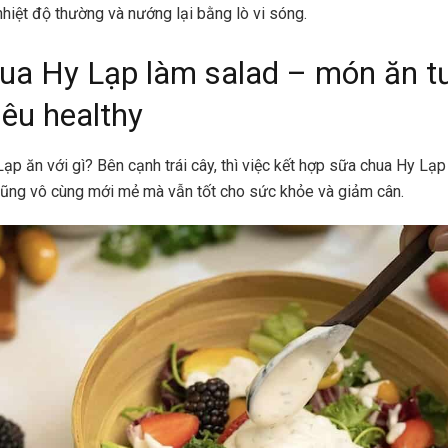
nhiệt độ thường và nướng lại bằng lò vi sóng.
ua Hy Lạp làm salad – món ăn t
iêu healthy
ạp ăn với gì? Bên cạnh trái cây, thì việc kết hợp sữa chua Hy Lạ
cũng vô cùng mới mẻ mà vẫn tốt cho sức khỏe và giảm cân.