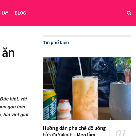
 HAY
BLOG
Tin phổ biến
 ăn
Đặc biệt, với
hon gọn hơn.
bài viết giới
Hướng dẫn pha chế đồ uống
từ sữa Yakult – Mẹo làm