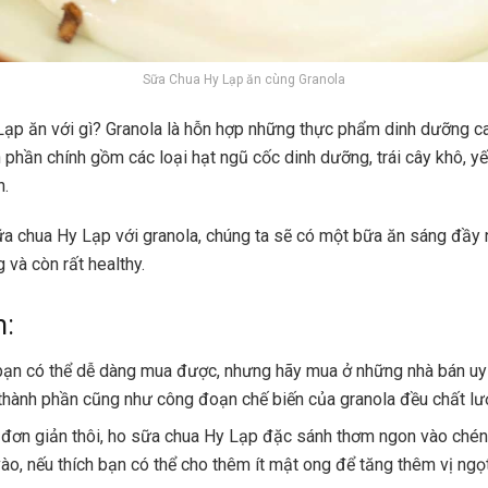
Sữa Chua Hy Lạp ăn cùng Granola
ạp ăn với gì? Granola là hỗn hợp những thực phẩm dinh dưỡng ca
h phần chính gồm các loại hạt ngũ cốc dinh dưỡng, trái cây khô, 
n.
ữa chua Hy Lạp với granola, chúng ta sẽ có một bữa ăn sáng đầy 
 và còn rất healthy.
m:
bạn có thể dễ dàng mua được, nhưng hãy mua ở những nhà bán uy
thành phần cũng như công đoạn chế biến của granola đều chất l
 đơn giản thôi, ho sữa chua Hy Lạp đặc sánh thơm ngon vào chén
vào, nếu thích bạn có thể cho thêm ít mật ong để tăng thêm vị ngọ