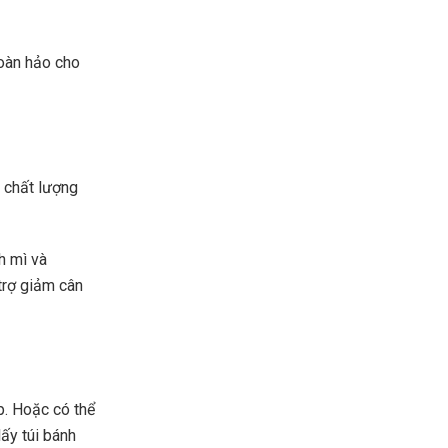
hoàn hảo cho
 chất lượng
h mì và
trợ giảm cân
p. Hoặc có thể
lấy túi bánh