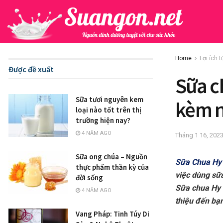
Home
Lợi ích 
Được đề xuất
Sữa c
Sữa tươi nguyên kem
kèm 
loại nào tốt trên thị
trường hiện nay?
4 NĂM AGO
Tháng 1 16, 202
Sữa ong chúa – Nguồn
Sữa Chua Hy
thực phẩm thần kỳ của
việc dùng sữ
đời sống
Sữa chua Hy 
4 NĂM AGO
thiệu đến bạ
Vang Pháp: Tinh Túy Di