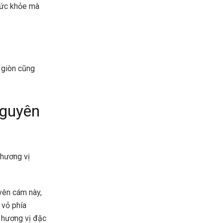
sức khỏe mà
ộ giòn cũng
nguyên
 hương vị
yên cám này,
 vỏ phía
 hương vị đặc