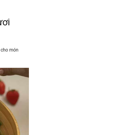
ươi
p cho món