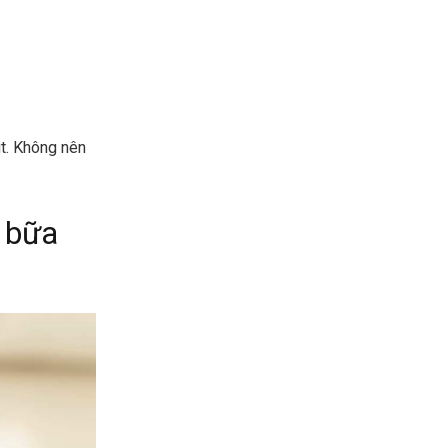
út. Không nên
 bữa