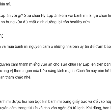
lúa mì.
ạp ăn với gì? Sữa chua Hy Lạp ăn kèm với bánh mì là lựa chọn 
no bụng vừa đủ chất dinh dưỡng lại còn healthy nữa.
m:
m và mua bánh mì nguyên cám ở những nhà bán uy tín để đảm bảo
guyên cám thành miếng vừa ăn cho sữa chua Hy Lạp lên trên bán
ương vị thơm ngon của bữa sáng lành mạnh. Cách ăn này còn hỗ 
 bạn tham khảo nhé.
nh mì được lâu nên bọc kín bánh mì bằng giấy bạc và để vào hộ
uyên cám trong túi kín và cho vào ngăn đá tủ lạnh. Khi dùng, bạn 