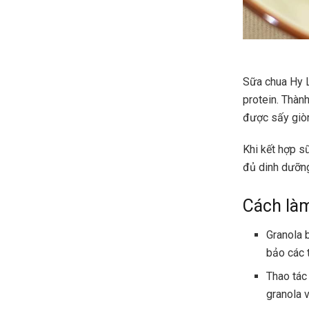
Sữa chua Hy L
protein. Thàn
được sấy giò
Khi kết hợp s
đủ dinh dưỡng
Cách là
Granola 
bảo các 
Thao tác
granola 