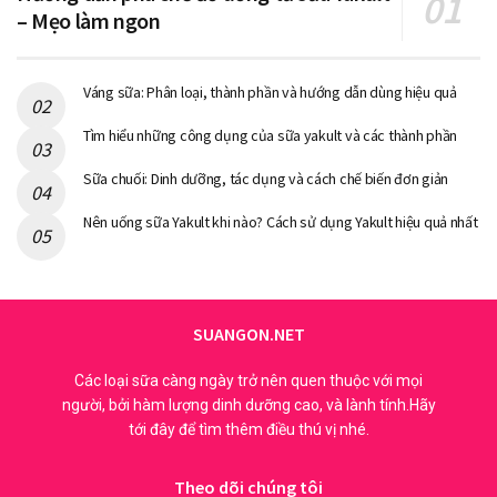
– Mẹo làm ngon
Váng sữa: Phân loại, thành phần và hướng dẫn dùng hiệu quả
Tìm hiểu những công dụng của sữa yakult và các thành phần
Sữa chuối: Dinh dưỡng, tác dụng và cách chế biến đơn giản
Nên uống sữa Yakult khi nào? Cách sử dụng Yakult hiệu quả nhất
SUANGON.NET
Các loại sữa càng ngày trở nên quen thuộc với mọi
người, bởi hàm lượng dinh dưỡng cao, và lành tính.Hãy
tới đây để tìm thêm điều thú vị nhé.
Theo dõi chúng tôi