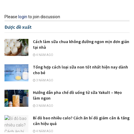
Please
login
to join discussion
Được đề xuất
Cách làm sữa chua không đường ngon mịn đơn giản
tại nhà
4 NĂM AGO
Tổng hợp cách loại sữa non tốt nhất hiện nay dành
cho bé
3 NĂM AGO
Hướng dẫn pha chế đồ uống từ sữa Yakult – Mẹo
làm ngon
3 NĂM AGO
Bí đỏ bao nhiêu calo? Cách ăn bí đỏ giảm cân & tăng
cân hiệu quả
4 NĂM AGO