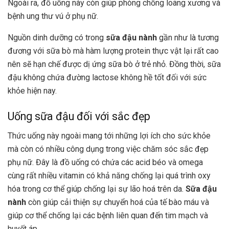
Ngoài ra, đồ uống này còn giúp phòng chống loãng xương và
bệnh ung thư vú ở phụ nữ.
Nguồn dinh dưỡng có trong
sữa đậu nành
gần như là tương
đương với sữa bò mà hàm lượng protein thực vật lại rất cao
nên sẽ hạn chế được dị ứng sữa bò ở trẻ nhỏ. Đồng thời, sữa
đậu không chứa đường lactose không hề tốt đối với sức
khỏe hiện nay.
Uống sữa đậu đối với sắc đẹp
Thức uống này ngoài mang tới những lợi ích cho sức khỏe
mà còn có nhiều công dụng trong việc chăm sóc sắc đẹp
phụ nữ. Đây là đồ uống có chứa các acid béo và omega
cùng rất nhiều vitamin có khả năng chống lại quá trình oxy
hóa trong cơ thể giúp chống lại sự lão hoá trên da.
Sữa đậu
nành
còn giúp cải thiện sự chuyển hoá của tế bào máu và
giúp cơ thể chống lại các bệnh liên quan đến tim mạch và
huyết áp.