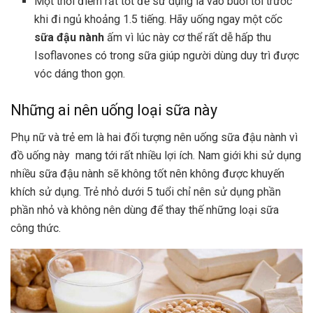
Một thời điểm rất tốt để sử dụng là vào buổi tối trước
khi đi ngủ khoảng 1.5 tiếng. Hãy uống ngay một cốc
sữa đậu nành
ấm vì lúc này cơ thể rất dễ hấp thu
Isoflavones có trong sữa giúp người dùng duy trì được
vóc dáng thon gọn.
Những ai nên uống loại sữa này
Phụ nữ và trẻ em là hai đối tượng nên uống sữa đậu nành vì
đồ uống này mang tới rất nhiều lợi ích. Nam giới khi sử dụng
nhiều sữa đậu nành sẽ không tốt nên không được khuyến
khích sử dụng. Trẻ nhỏ dưới 5 tuổi chỉ nên sử dụng phần
phần nhỏ và không nên dùng để thay thế những loại sữa
công thức.