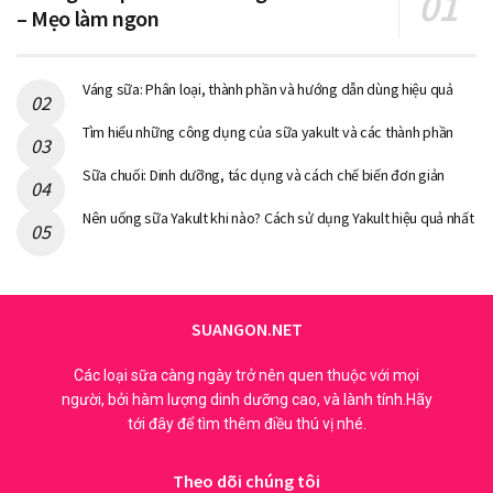
– Mẹo làm ngon
Váng sữa: Phân loại, thành phần và hướng dẫn dùng hiệu quả
Tìm hiểu những công dụng của sữa yakult và các thành phần
Sữa chuối: Dinh dưỡng, tác dụng và cách chế biến đơn giản
Nên uống sữa Yakult khi nào? Cách sử dụng Yakult hiệu quả nhất
SUANGON.NET
Các loại sữa càng ngày trở nên quen thuộc với mọi
người, bởi hàm lượng dinh dưỡng cao, và lành tính.Hãy
tới đây để tìm thêm điều thú vị nhé.
Theo dõi chúng tôi