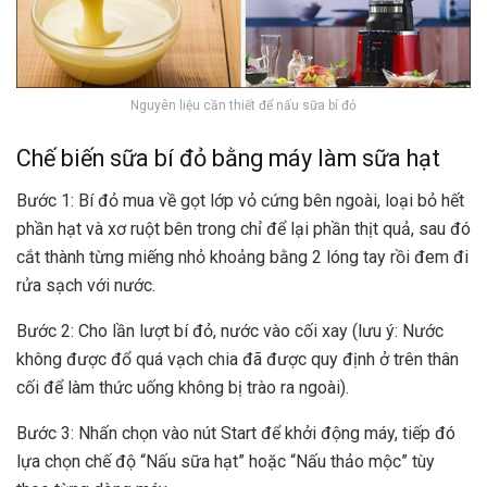
Nguyên liệu cần thiết để nấu sữa bí đỏ
Chế biến sữa bí đỏ bằng máy làm sữa hạt
Bước 1: Bí đỏ mua về gọt lớp vỏ cứng bên ngoài, loại bỏ hết
phần hạt và xơ ruột bên trong chỉ để lại phần thịt quả, sau đó
cắt thành từng miếng nhỏ khoảng bằng 2 lóng tay rồi đem đi
rửa sạch với nước.
Bước 2: Cho lần lượt bí đỏ, nước vào cối xay (lưu ý: Nước
không được đổ quá vạch chia đã được quy định ở trên thân
cối để làm thức uống không bị trào ra ngoài).
Bước 3: Nhấn chọn vào nút Start để khởi động máy, tiếp đó
lựa chọn chế độ “Nấu sữa hạt” hoặc “Nấu thảo mộc” tùy