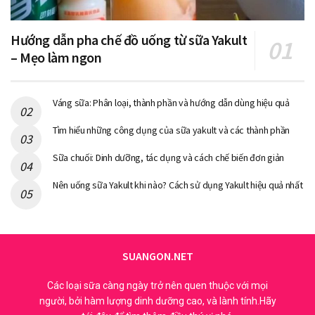
Hướng dẫn pha chế đồ uống từ sữa Yakult
– Mẹo làm ngon
Váng sữa: Phân loại, thành phần và hướng dẫn dùng hiệu quả
Tìm hiểu những công dụng của sữa yakult và các thành phần
Sữa chuối: Dinh dưỡng, tác dụng và cách chế biến đơn giản
Nên uống sữa Yakult khi nào? Cách sử dụng Yakult hiệu quả nhất
SUANGON.NET
Các loại sữa càng ngày trở nên quen thuộc với mọi
người, bởi hàm lượng dinh dưỡng cao, và lành tính.Hãy