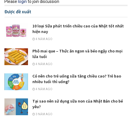
Please
login
to join discussion
Được đề xuất
10 loại Sữa phát triển chiều cao của Nhật tốt nhất
hiện nay
4 NĂM AGO
Phô mai que – Thức ăn ngon và béo ngậy cho mọi
lứa tuổi
4 NĂM AGO
Có nên cho trẻ uống sữa tăng chiều cao? Trẻ bao
nhiều tuổi thì uống?
4 NĂM AGO
Tại sao nên sử dụng sữa non của Nhật Bản cho bé
yêu?
3 NĂM AGO