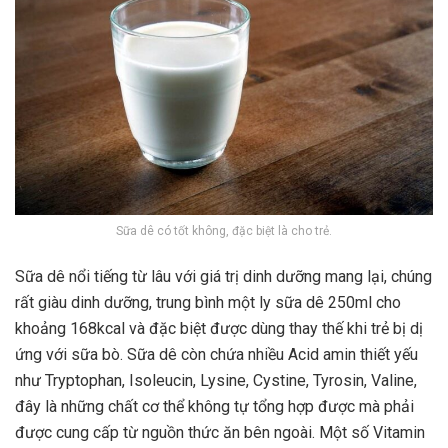
Sữa dê có tốt không, đặc biệt là cho trẻ.
Sữa dê nổi tiếng từ lâu với giá trị dinh dưỡng mang lại, chúng
rất giàu dinh dưỡng, trung bình một ly sữa dê 250ml cho
khoảng 168kcal và đặc biệt được dùng thay thế khi trẻ bị dị
ứng với sữa bò. Sữa dê còn chứa nhiều Acid amin thiết yếu
như Tryptophan, Isoleucin, Lysine, Cystine, Tyrosin, Valine,
đây là những chất cơ thể không tự tổng hợp được mà phải
được cung cấp từ nguồn thức ăn bên ngoài. Một số Vitamin